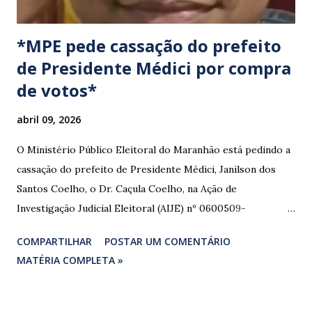
*MPE pede cassação do prefeito
de Presidente Médici por compra
de votos*
abril 09, 2026
O Ministério Público Eleitoral do Maranhão está pedindo a
cassação do prefeito de Presidente Médici, Janilson dos
Santos Coelho, o Dr. Caçula Coelho, na Ação de
Investigação Judicial Eleitoral (AIJE) nº 0600509-
08.2024.6.10.0080, que tramita na 80ª Zona Eleitoral de
COMPARTILHAR
POSTAR UM COMENTÁRIO
Santa Luzia do Paruá. A ação foi movida pela Coligação
MATÉRIA COMPLETA »
“União e Reconstrução” (PP/PL/União), que denunciou a
prática de abuso de poder econômico, captação ilícita de
sufrágio (compra de votos) e uso indevido de bens públicos