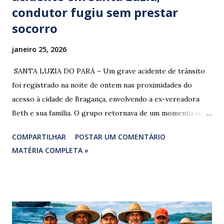
condutor fugiu sem prestar
socorro
janeiro 25, 2026
​ SANTA LUZIA DO PARÁ – Um grave acidente de trânsito
foi registrado na noite de ontem nas proximidades do
acesso à cidade de Bragança, envolvendo a ex-vereadora
Beth e sua família. O grupo retornava de um momento de
despedida: o Professor Lúcio Rodrigues , marido da ex-
COMPARTILHAR
POSTAR UM COMENTÁRIO
vereadora e irmão dos ex-vereadores de Bragança, Mauro
MATÉRIA COMPLETA »
Rodrigues e Zeca Rodrigues , estava voltando do
sepultamento de seu próprio irmão quando o veículo da
família foi atingido. ​De acordo com relatos de populares e
testemunhas que presenciaram a colisão, o automóvel da
família foi atingido por uma caminhonete. O condutor da