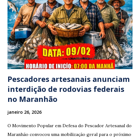
mesma apresentava sinais visíveis de embriaguez, e
diversas latas de bebidas alcoólicas foram avistadas no
interior do veículo. O motorista, identificado por
moradores locais como irmão do vereador "Neguinho do
Coco", de Santa Luzia do Pará, evadiu-se do local sem
prestar assistência às vítimas. ​Atendimento e Danos ​A
Polícia Rodoviária Federal (PRF) foi acionada para atender a
ocorrênc...
Pescadores artesanais anunciam
interdição de rodovias federais
no Maranhão
janeiro 26, 2026
O Movimento Popular em Defesa do Pescador Artesanal do
Maranhão convocou uma mobilização geral para o próximo