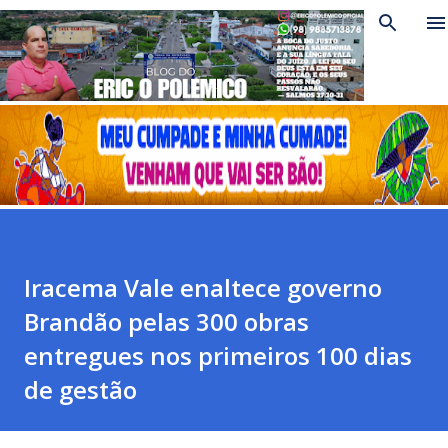
Pular para o conteúdo principal
Iracema Vale enaltece governo
Brandão pelas 300 obras
entregues nos primeiros 100 dias
de gestão