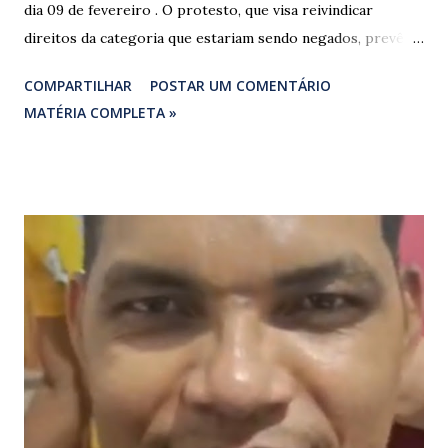
dia 09 de fevereiro . O protesto, que visa reivindicar
direitos da categoria que estariam sendo negados, prevê o
fechamento de dois pontos estratégicos em rodovias
COMPARTILHAR
POSTAR UM COMENTÁRIO
federais que cortam o estado. ​As interdições estão
MATÉRIA COMPLETA »
programadas para começar às 07:00 da manhã e, segundo
os organizadores, ocorrerão por tempo indeterminado . ​
Locais confirmados para o bloqueio: ​ BR-316: Na Ponte do
Rio Pindaré. ​ BR-135: Próximo à rotatória de Bacabeira. ​A
manifestação busca chamar a atenção das autoridades para
a pauta da pesca artesanal maranhense, exigindo o
cumprimento de garantias e assistência aos trabalhadores
do setor. Motoristas que planejam trafegar por essas
regiões na data devem estar atentos a possíveis
congestionamentos e atrasos.