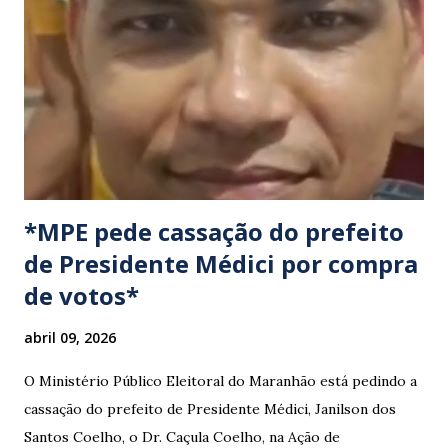
cumprimento de garantias e assistência aos trabalhadores
do setor. Motoristas que planejam trafegar por essas
regiões na data devem estar atentos a possíveis
congestionamentos e atrasos.
*MPE pede cassação do prefeito
de Presidente Médici por compra
de votos*
abril 09, 2026
O Ministério Público Eleitoral do Maranhão está pedindo a
cassação do prefeito de Presidente Médici, Janilson dos
Santos Coelho, o Dr. Caçula Coelho, na Ação de