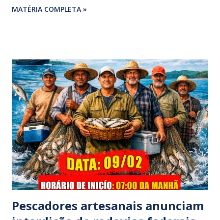
MATÉRIA COMPLETA »
Rodrigues e Zeca Rodrigues , estava voltando do
sepultamento de seu próprio irmão quando o veículo da
família foi atingido. ​De acordo com relatos de populares e
testemunhas que presenciaram a colisão, o automóvel da
família foi atingido por uma caminhonete. O condutor da
mesma apresentava sinais visíveis de embriaguez, e
diversas latas de bebidas alcoólicas foram avistadas no
interior do veículo. O motorista, identificado por
moradores locais como irmão do vereador "Neguinho do
Coco", de Santa Luzia do Pará, evadiu-se do local sem
prestar assistência às vítimas. ​Atendimento e Danos ​A
Polícia Rodoviária Federal (PRF) foi acionada para atender a
ocorrênc...
Pescadores artesanais anunciam