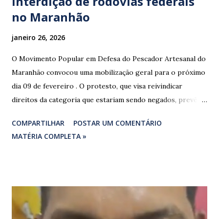
interdição de rodovias federais
no Maranhão
janeiro 26, 2026
O Movimento Popular em Defesa do Pescador Artesanal do
Maranhão convocou uma mobilização geral para o próximo
dia 09 de fevereiro . O protesto, que visa reivindicar
direitos da categoria que estariam sendo negados, prevê o
fechamento de dois pontos estratégicos em rodovias
COMPARTILHAR
POSTAR UM COMENTÁRIO
federais que cortam o estado. ​As interdições estão
MATÉRIA COMPLETA »
programadas para começar às 07:00 da manhã e, segundo
os organizadores, ocorrerão por tempo indeterminado . ​
Locais confirmados para o bloqueio: ​ BR-316: Na Ponte do
Rio Pindaré. ​ BR-135: Próximo à rotatória de Bacabeira. ​A
manifestação busca chamar a atenção das autoridades para
a pauta da pesca artesanal maranhense, exigindo o