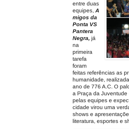
entre duas
equipes,
A
migos da
Ponta VS
Pantera
Negra,
já
na
primeira
tarefa
foram
feitas referências as p
humanidade, realizada
ano de 776 A.C. O palc
a Praça da Juventude
pelas equipes e expec
cidade virou uma ver
shows e apresentaçõe
literatura, esportes e