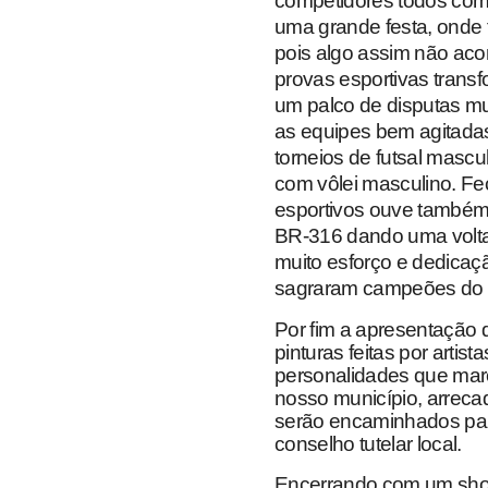
competidores todos com 
uma grande festa, onde 
pois algo assim não ac
provas esportivas trans
um palco de disputas mu
as equipes bem agitada
torneios de futsal mascu
com vôlei masculino. F
esportivos ouve também
BR-316 dando uma volta
muito esforço e dedicaçã
sagraram campeões do m
Por fim a apresentação d
pinturas feitas por artista
personalidades que marc
nosso município, arreca
serão encaminhados para
conselho tutelar local.
Encerrando com um show