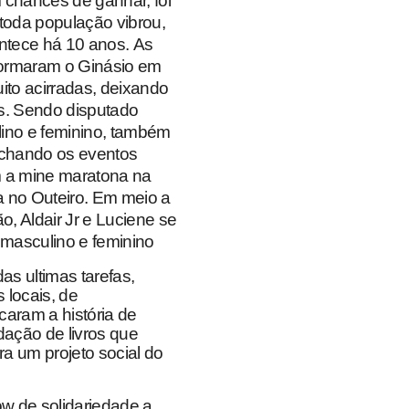
chances de ganhar, foi
toda população vibrou,
ontece há 10 anos.
As
formaram o Ginásio em
ito acirradas, deixando
s. Sendo disputado
lino e feminino, também
echando os eventos
 a mine maratona na
 no Outeiro. Em meio a
o, Aldair Jr e Luciene se
asculino e feminino
as ultimas tarefas,
s locais, de
aram a história de
dação de livros que
 um projeto social do
 de solidariedade a