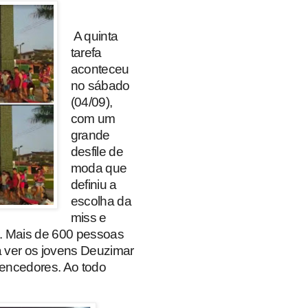
A quinta
tarefa
aconteceu
no sábado
(04/09),
com um
grande
desfile de
moda que
definiu a
escolha da
miss e
i. Mais de 600 pessoas
a ver os jovens Deuzimar
vencedores. Ao todo