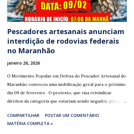
Polícia Rodoviária Federal (PRF) foi acionada para atender a
ocorrênc...
Pescadores artesanais anunciam
interdição de rodovias federais
no Maranhão
janeiro 26, 2026
O Movimento Popular em Defesa do Pescador Artesanal do
Maranhão convocou uma mobilização geral para o próximo
dia 09 de fevereiro . O protesto, que visa reivindicar
direitos da categoria que estariam sendo negados, prevê o
fechamento de dois pontos estratégicos em rodovias
COMPARTILHAR
POSTAR UM COMENTÁRIO
federais que cortam o estado. ​As interdições estão
MATÉRIA COMPLETA »
programadas para começar às 07:00 da manhã e, segundo