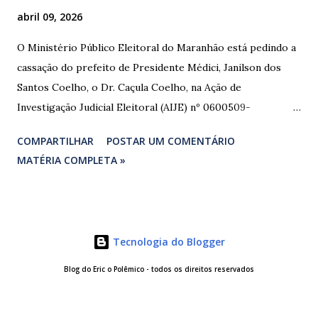
abril 09, 2026
O Ministério Público Eleitoral do Maranhão está pedindo a
cassação do prefeito de Presidente Médici, Janilson dos
Santos Coelho, o Dr. Caçula Coelho, na Ação de
Investigação Judicial Eleitoral (AIJE) nº 0600509-
08.2024.6.10.0080, que tramita na 80ª Zona Eleitoral de
COMPARTILHAR
POSTAR UM COMENTÁRIO
Santa Luzia do Paruá. A ação foi movida pela Coligação
MATÉRIA COMPLETA »
“União e Reconstrução” (PP/PL/União), que denunciou a
prática de abuso de poder econômico, captação ilícita de
sufrágio (compra de votos) e uso indevido de bens públicos
durante as eleições de 2024. As provas apresentadas nos
Tecnologia do Blogger
autos são contundentes. Testemunhas relataram ter
recebido R$ 3.000,00 em troca de votos, com negociação
Blog do Eric o Polêmico - todos os direitos reservados
feita diretamente com o investigado e intermediada por
uma vereadora. Comprovantes de transferências via Pix e