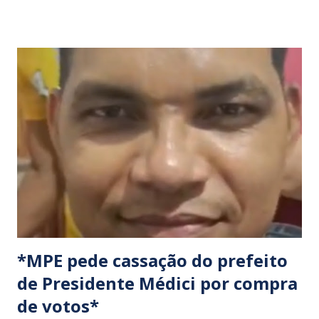
os organizadores, ocorrerão por tempo indeterminado . ​
Locais confirmados para o bloqueio: ​ BR-316: Na Ponte do
Rio Pindaré. ​ BR-135: Próximo à rotatória de Bacabeira. ​A
manifestação busca chamar a atenção das autoridades para
a pauta da pesca artesanal maranhense, exigindo o
cumprimento de garantias e assistência aos trabalhadores
do setor. Motoristas que planejam trafegar por essas
regiões na data devem estar atentos a possíveis
congestionamentos e atrasos.
*MPE pede cassação do prefeito
de Presidente Médici por compra
de votos*