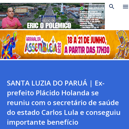
Pular para o conteúdo principal
SANTA LUZIA DO PARUÁ | Ex-
prefeito Plácido Holanda se
reuniu com o secretário de saúde
do estado Carlos Lula e conseguiu
importante benefício