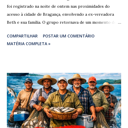
foi registrado na noite de ontem nas proximidades do
acesso à cidade de Bragança, envolvendo a ex-vereadora
Beth e sua família. O grupo retornava de um momento de
despedida: o Professor Lúcio Rodrigues , marido da ex-
COMPARTILHAR
POSTAR UM COMENTÁRIO
vereadora e irmão dos ex-vereadores de Bragança, Mauro
MATÉRIA COMPLETA »
Rodrigues e Zeca Rodrigues , estava voltando do
sepultamento de seu próprio irmão quando o veículo da
família foi atingido. ​De acordo com relatos de populares e
testemunhas que presenciaram a colisão, o automóvel da
família foi atingido por uma caminhonete. O condutor da
mesma apresentava sinais visíveis de embriaguez, e
diversas latas de bebidas alcoólicas foram avistadas no
interior do veículo. O motorista, identificado por
moradores locais como irmão do vereador "Neguinho do
Coco", de Santa Luzia do Pará, evadiu-se do local sem
prestar assistência às vítimas. ​Atendimento e Danos ​A