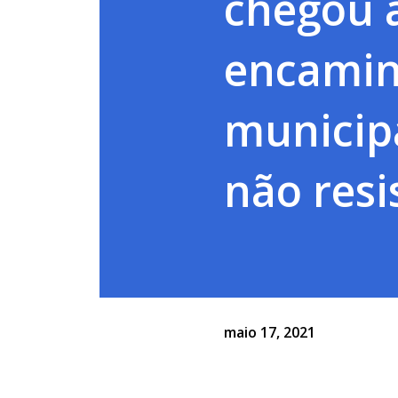
chegou a
encamin
municip
não resis
maio 17, 2021