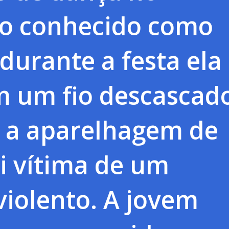
io conhecido como
 durante a festa ela
m um fio descascad
 a aparelhagem de
i vítima de um
iolento. A jovem