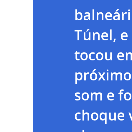
balneár
Túnel, e
tocou e
próximo
som e fo
choque v