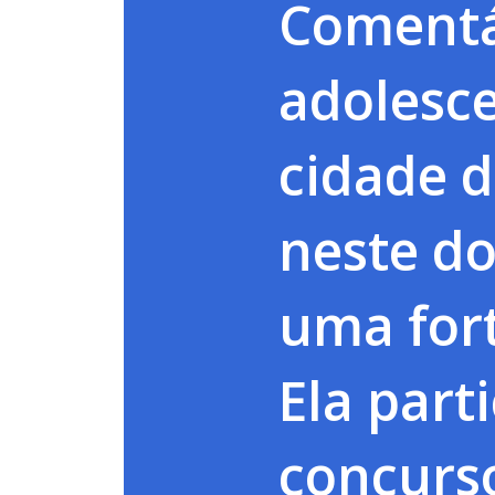
Comentá
adolesc
cidade d
neste do
uma fort
Ela part
concurs