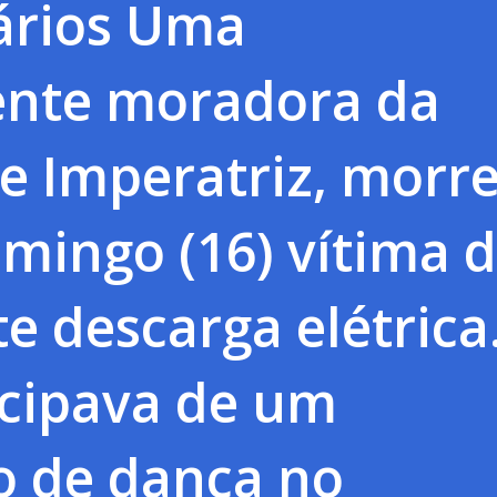
rios Uma
ente moradora da
e Imperatriz, morr
mingo (16) vítima 
e descarga elétrica
icipava de um
o de dança no