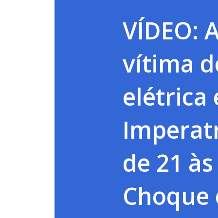
VÍDEO: 
vítima d
elétrica
Imperatr
de 21 às
Choque 