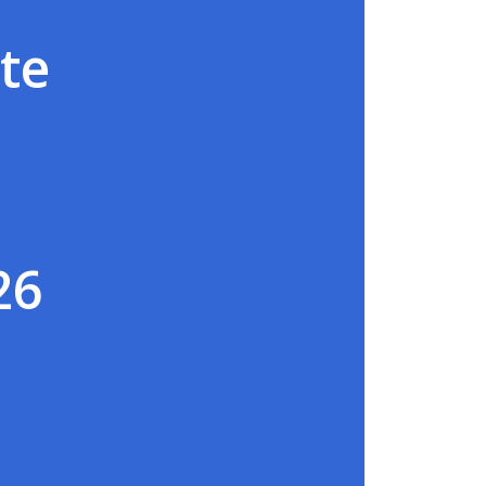
te
s
26