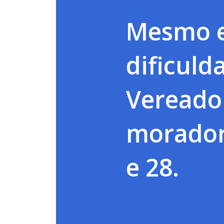
Mesmo e
dificuld
Vereador
morador
e 28.