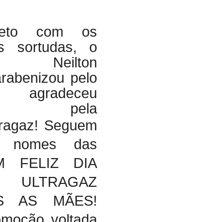
reto com os
 sortudas, o
o Neilton
rabenizou pelo
agradeceu
ente pela
ragaz!
Seguem
 nomes das
UM FELIZ DIA
 ULTRAGAZ
S AS MÃES!
omoção voltada