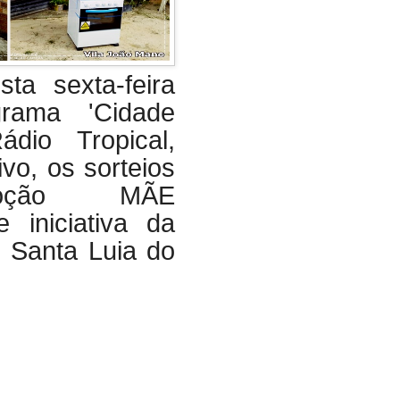
a sexta-feira
rama 'Cidade
ádio Tropical,
ivo, os sorteios
oção MÃE
iniciativa da
Santa Luia do