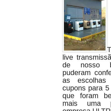
live transmiss
de nosso bl
puderam confer
as escolhas 
cupons para 5
que foram be
mais uma p
empresa ULT