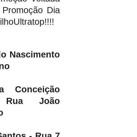
, Promoção Dia
lhoUltratop!!!!
do Nascimento
ano
a Conceição
 Rua João
o
antos - Rua 7