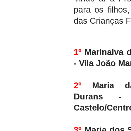
para os filhos
das Crianças Fi
1º
Marinalva 
- Vila João M
2º
Maria d
Durans -
Castelo/Centr
3º
Maria dos S