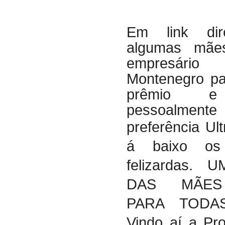
Em link di
algumas mães
empresári
Montenegro pa
prêmio e 
pessoalm
preferência Ult
á baixo os
felizardas. 
DAS MÃES
PARA TODA
Vindo aí a Pr