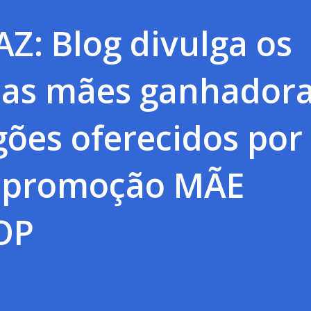
Z: Blog divulga os
as mães ganhador
gões oferecidos por
 promoção MÃE
OP